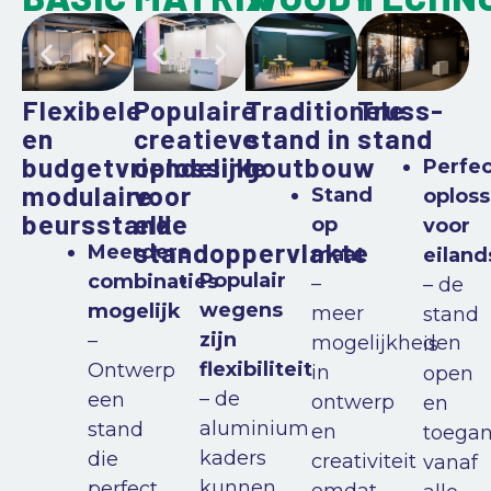
Flexibele
Populaire
Traditionele
Truss-
en
creatieve
stand in
stand
budgetvriendelijke
oplossing
houtbouw
Perfe
modulaire
voor
Stand
oploss
beursstand
elke
op
voor
standoppervlakte
Meerdere
maat
eilan
Populair
combinaties
–
– de
wegens
mogelijk
meer
stand
zijn
–
mogelijkheden
is
flexibiliteit
Ontwerp
in
open
– de
een
ontwerp
en
aluminium
stand
en
toegan
kaders
die
creativiteit
vanaf
kunnen
perfect