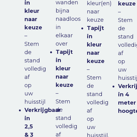
wanden
in
kleur(en)
keuze
bijna
kleur
naar
–
naadloos
naar
keuze
Stem
in
keuze
Tapijt
de
elkaar
–
in
stand
over
Stem
kleur
volled
Tapijt
de
naar
af
in
stand
keuze
op
kleur
volledig
–
uw
naar
af
Stem
huisstij
keuze
op
de
Verkri
–
uw
stand
in
4
Stem
huisstijl
volledig
meter
de
Verkrijgbaar
af
hoogt
stand
in
op
volledig
2,5
uw
af
& 3
huisstijl.