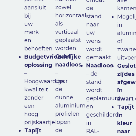
omdat
alle
zowel
aansluit
de
kante
horizontaal
bij
stand
Mogeli
als
uw
naar
in
verticaal
merk
uw
alumi
geplaatst
en
wens
of
worden
behoeften
wordt
zwarte
Quasi
Budgetvriendelijke
gemaakt
uitvoe
naadloos
oplossing
Naadloos
Geslo
–
–
– de
zijdes
door
Hoogwaardige
stand
afgew
de
kwaliteit
wordt
in
dunne
zonder
geplamuurd
zwart
aluminium
een
en
Tapijt
profielen
hoog
geschilderd
in
lopen
prijskaartje
in
kleur
de
Tapijt
RAL-
naar