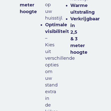
op
meter
Warme
uw
hoogte
uitstraling
huisstijl.
Verkrijgbaar
Optimale
in
visibiliteit
2,5
–
& 3
Kies
meter
uit
hoogte
verschillende
opties
om
uw
stand
extra
in
de