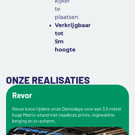
kijker
te
plaatsen.
Verkrijgbaar
t
ot
5m
hoogte
ONZE REALISATIES
Revor
Revor koos tijdens onze Demodays voor een 3,5 meter
hoge Matrix-stand met naadloze prints, ingewerkte
berging en tv-scherm.