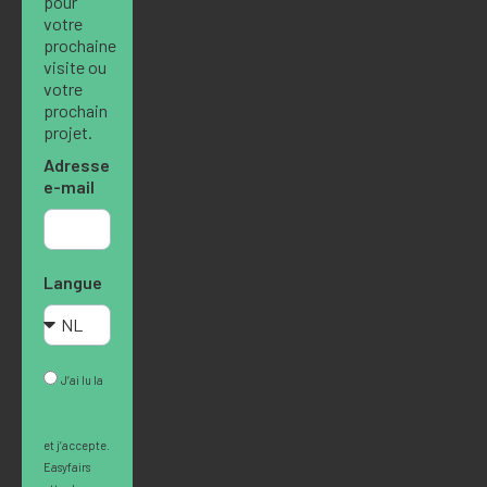
pour
votre
prochaine
visite ou
votre
prochain
projet.
Adresse
e-mail
Langue
J’ai lu la
Politique de
confidentialité
et j’accepte.
Easyfairs