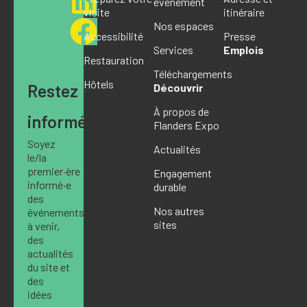
événement
visite
itinéraire
Nos espaces
Accessibilité
Presse
Services
Emplois
Restauration
Téléchargements
Hôtels
Restez
Découvrir
À propos de
informé·e
Flanders Expo
Soyez
Actualités
le/la
premier·ère
Engagement
informé·e
durable
des
Nos autres
événements
sites
à venir,
des
actualités
du site et
des
idées