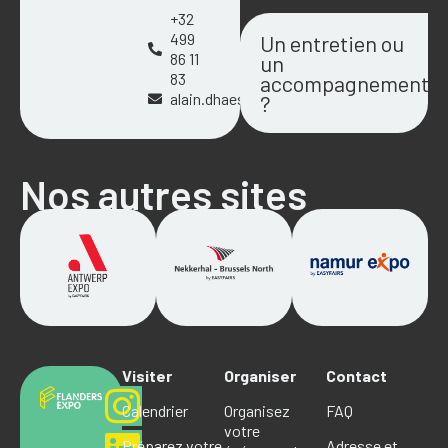
+32
499
Un entretien ou
86 11
un
83
accompagnement
alain.dhaese@easyfairs.com
?
Nos autres sites
Visiter
Organiser
Contact
Calendrier
Organisez
FAQ
votre
Préparez votre
Adresse et