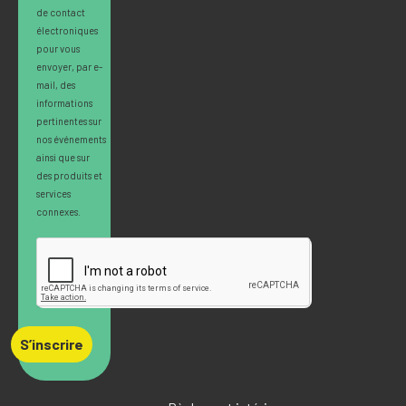
de contact
électroniques
pour vous
envoyer, par e-
mail, des
informations
pertinentes sur
nos événements
ainsi que sur
des produits et
services
connexes.
S’inscrire