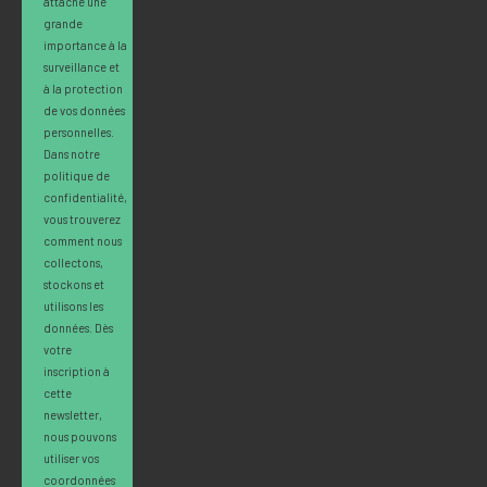
attache une
grande
importance à la
surveillance et
à la protection
de vos données
personnelles.
Dans notre
politique de
confidentialité,
vous trouverez
comment nous
collectons,
stockons et
utilisons les
données. Dès
votre
inscription à
cette
newsletter,
nous pouvons
utiliser vos
coordonnées