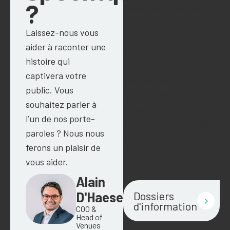
?
accréditez au stand de
presse ou d’information.
Laissez-nous vous
Vous pouvez visiter le salon
aider à raconter une
ou l’événement sur
histoire qui
présentation d’une carte de
captivera votre
presse valide ou d’une
public. Vous
recommandation écrite de
souhaitez parler à
la rédaction en chef sur
l’un de nos porte-
papier à en-tête (avec les
paroles ? Nous nous
coordonnées de
ferons un plaisir de
l’entreprise).
vous aider.
Alain
D'Haese
Dossiers
d'information
COO &
Head of
Venues