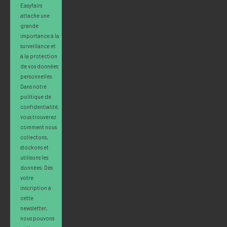
Easyfairs
attache une
grande
importance à la
surveillance et
à la protection
de vos données
personnelles.
Dans notre
politique de
confidentialité,
vous trouverez
comment nous
collectons,
stockons et
utilisons les
données. Dès
votre
inscription à
cette
newsletter,
nous pouvons