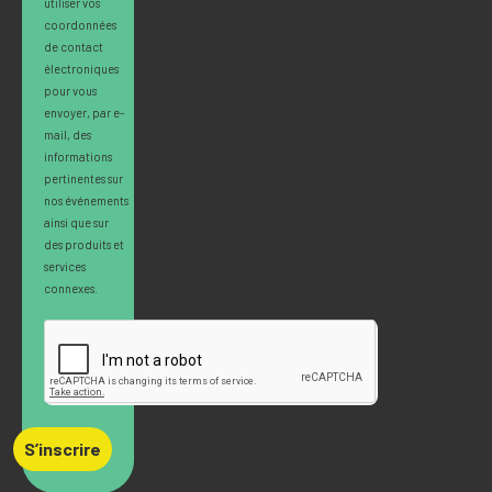
utiliser vos
coordonnées
de contact
électroniques
pour vous
envoyer, par e-
mail, des
informations
pertinentes sur
nos événements
ainsi que sur
des produits et
services
connexes.
S’inscrire