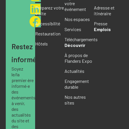
votre
Préparez votre
Adresse et
événement
visite
itinéraire
Nos espaces
Accessibilité
Presse
Services
Emplois
Restauration
Téléchargements
Hôtels
Restez
Découvrir
À propos de
informé·e
Flanders Expo
Soyez
Actualités
le/la
premier·ère
Engagement
informé·e
durable
des
Nos autres
événements
sites
à venir,
des
actualités
du site et
des