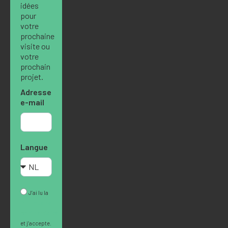
idées
pour
votre
prochaine
visite ou
votre
prochain
projet.
Adresse
e-mail
Langue
J’ai lu la
Politique de
confidentialité
et j’accepte.