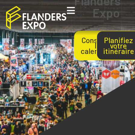
Flanders
Expo
Consultez
Planifiez
le
votre
calendrier
itinéraire