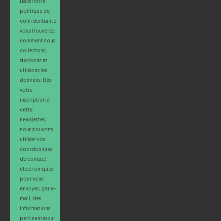
Dans notre
politique de
confidentialité,
vous trouverez
comment nous
collectons,
stockons et
utilisons les
données. Dès
votre
inscription à
cette
newsletter,
nous pouvons
utiliser vos
coordonnées
de contact
électroniques
pour vous
envoyer, par e-
mail, des
informations
pertinentes sur