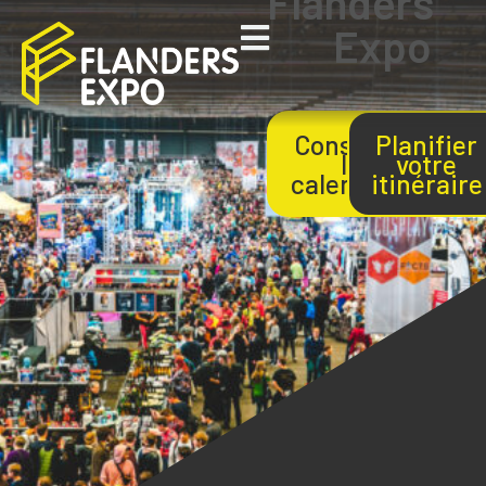
Flanders
Expo
Consulter
Planifier
le
votre
calendrier
itinéraire