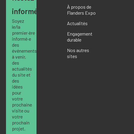
À propos de
informé·e
Flanders Expo
Soyez
Actualités
le/la
premier·ère
Engagement
informé·e
durable
des
Nos autres
événements
sites
à venir,
des
actualités
du site et
des
idées
pour
votre
prochaine
visite ou
votre
prochain
projet.