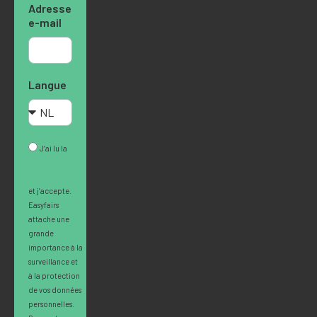
Adresse
e-mail
Langue
J’ai lu la
Politique de
confidentialité
et j’accepte.
Easyfairs
attache une
grande
importance à la
surveillance et
à la protection
de vos données
personnelles.