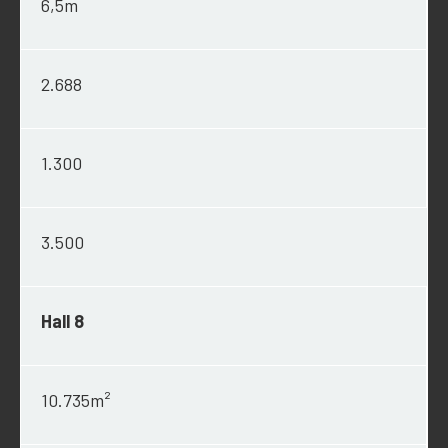
6,5m
2.688
1.300
3.500
Hall 8
10.735m²