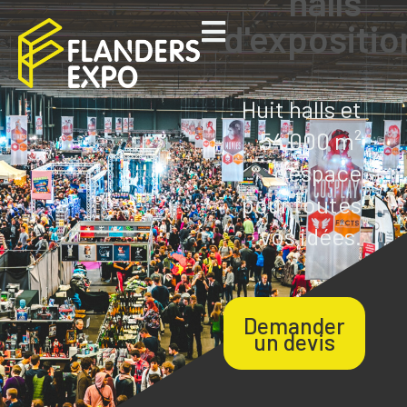
halls
d'expositio
Huit halls et
54 000 m²
d’espace
pour toutes
vos idées.
Demander
un devis