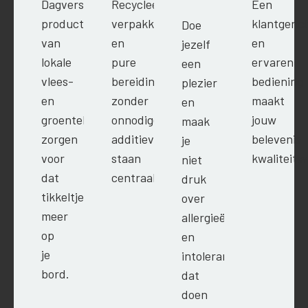
Dagverse
Recycleerbare
Een
producten
verpakkingen
klantgeric
Doe
van
en
en
jezelf
lokale
pure
ervaren
een
vlees-
bereidingen
bediening
plezier
en
zonder
maakt
en
groenteleveranciers
onnodige
jouw
maak
zorgen
additieven
belevenis
je
voor
staan
kwaliteitsv
niet
dat
centraal.
druk
tikkeltje
over
meer
allergieën
op
en
je
intoleranties,
bord.
dat
doen