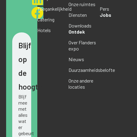
Onze ruimtes
Toegankelijkheid
Pers
Diensten
Jobs
Catering
Downloads
Hotels
Ontdek
Over Flanders
Blijf
expo
op
Nieuws
Duurzaamheidsbelofte
de
Onze andere
hoogte
locaties
Blijf
mee
met
alles
wat
er
gebeurt