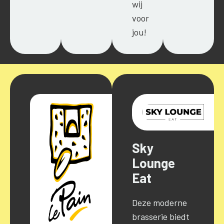
wij
voor
jou!
Sky
Lounge
Eat
Deze moderne
brasserie biedt