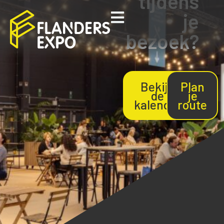
tijdens
je
bezoek?
Bekijk
Plan
de
je
kalender
route