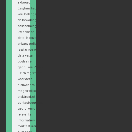
akkoord.
Easyfairs hecht
veel belang aan
de bewaking en
bescherming van
uw persoonlijke
data. In onze
privacy policy
leest u hoe wij
data verzamelen,
opslaan en
gebruiken. Zodra
u zich registreert
voor deze
nieuwsbrief,
mogen wij uw
elektronische
contactgegevens
gebruiken om u
relevante
informatie via e-
mail te sturen
over onze