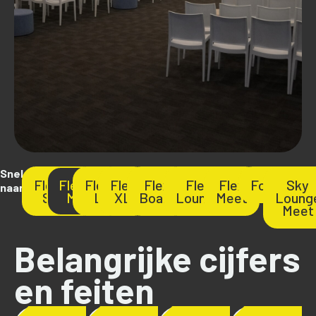
Snel
Flex
Flex
Flex
Flex
Flex
Flex
Flex
Foyer
Sky
naar:
S
M
L
XL
Board
Lounge
Meet
Loung
Meet
Belangrijke cijfers
en feiten