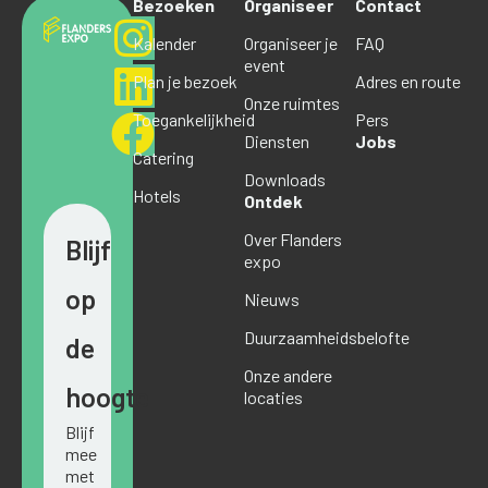
Bezoeken
Organiseer
Contact
Kalender
Organiseer je
FAQ
event
Plan je bezoek
Adres en route
Onze ruimtes
Toegankelijkheid
Pers
Diensten
Jobs
Catering
Downloads
Hotels
Ontdek
Over Flanders
Blijf
expo
op
Nieuws
Duurzaamheidsbelofte
de
Onze andere
hoogte
locaties
Blijf
mee
met