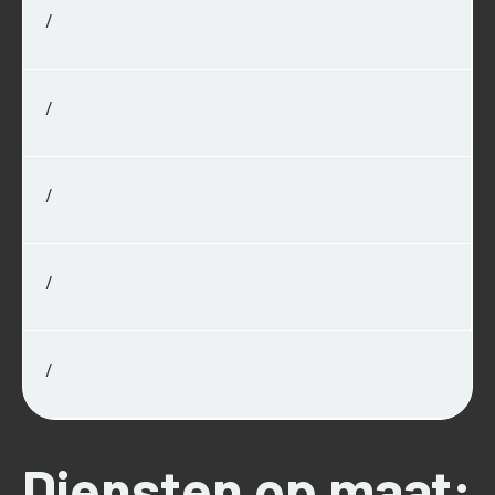
/
/
/
/
/
Diensten op maat: