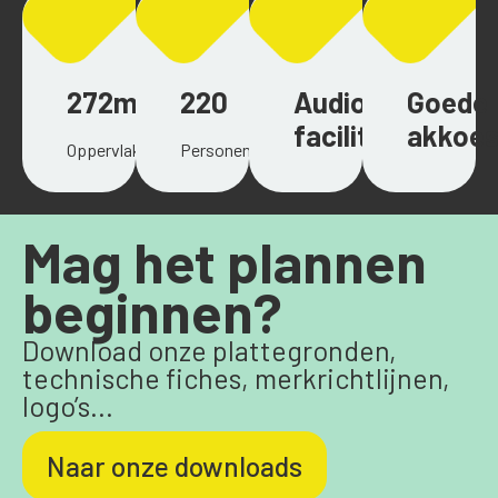
272m²
220
Audiovisuele
Goede
faciliteiten
akkoes
Oppervlakte
Personen
Mag het plannen
beginnen?
Download onze plattegronden,
technische fiches, merkrichtlijnen,
logo’s...
Naar onze downloads