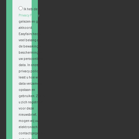
Ik heb de
Privacy Policy
gelezen en ga
akkoord.
Easyfairs hecht
veel belang aan
de bewaking en
bescherming van
uw persoonlijke
data. In onze
privacy policy
leest u hoe wij
data verzamelen,
opslaan en
gebruiken. Zodra
u zich registreert
voor deze
nieuwsbrief,
mogen wij uw
elektronische
contactgegevens