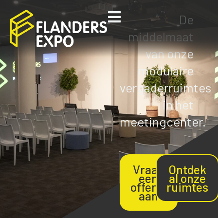
De
middelmaat
van onze
modulaire
vergaderruimtes
in het
meetingcenter.
Vraag
Ontdek
een
al onze
offerte
ruimtes
aan