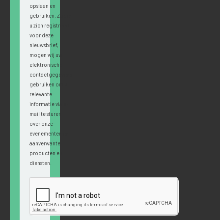
opslaan en
gebruiken. Zodra
u zich registreert
voor deze
nieuwsbrief,
mogen wij uw
elektronische
contactgegevens
gebruiken om u
relevante
informatie via e-
mail te sturen
over onze
evenementen en
aanverwante
producten en
diensten.