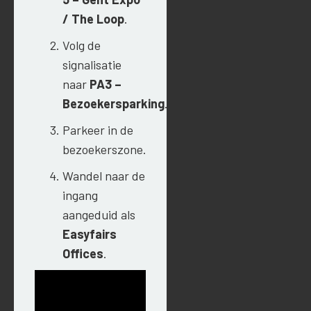
/ The Loop
.
Volg de
signalisatie
naar
PA3 –
Bezoekersparking
.
Parkeer in de
bezoekerszone.
Wandel naar de
ingang
aangeduid als
Easyfairs
Offices
.