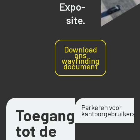
Expo-
site.
Download
ons
wayfinding
document
Parkeren voor
Toegang
kantoorgebruikers
tot de
Gebruik
PA3
Parkingvoorwaarden