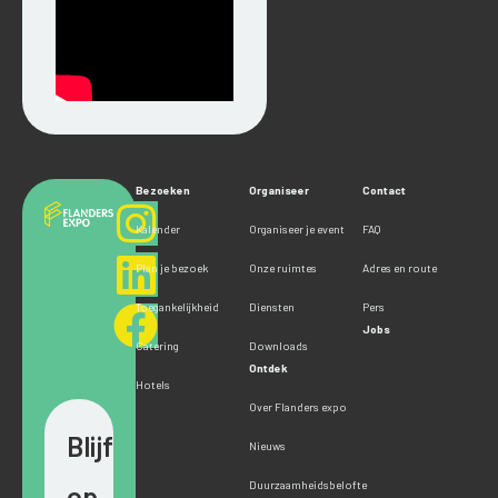
Bezoeken
Organiseer
Contact
Kalender
Organiseer je event
FAQ
Plan je bezoek
Onze ruimtes
Adres en route
Toegankelijkheid
Diensten
Pers
Jobs
Catering
Downloads
Ontdek
Hotels
Over Flanders expo
Blijf
Nieuws
Duurzaamheidsbelofte
op