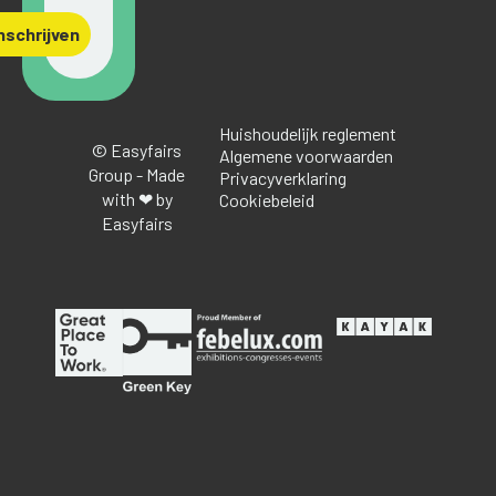
nschrijven
Huishoudelijk reglement
© Easyfairs
Algemene voorwaarden
Group - Made
Privacyverklaring
with ❤ by
Cookiebeleid
Easyfairs