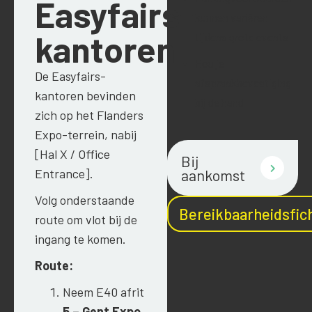
Easyfairs-
kunnen variëren
kantoren
tijdens grote events
Hou je
De Easyfairs-
afspraakbevestiging
kantoren bevinden
bij de hand
zich op het Flanders
Expo-terrein, nabij
[Hal X / Office
Bij
Entrance].
aankomst
Volg onderstaande
Bereikbaarheidsfic
route om vlot bij de
ingang te komen.
Route:
Neem E40 afrit
5 – Gent Expo