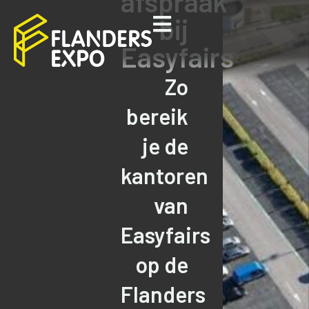
afspraak
bij
Easyfairs
Zo
bereik
je de
kantoren
van
Easyfairs
op de
Flanders