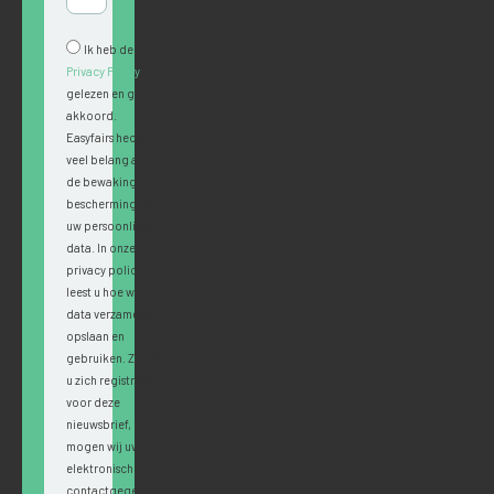
Ik heb de
Privacy Policy
gelezen en ga
akkoord.
Easyfairs hecht
veel belang aan
de bewaking en
bescherming van
uw persoonlijke
data. In onze
privacy policy
leest u hoe wij
data verzamelen,
opslaan en
gebruiken. Zodra
u zich registreert
voor deze
nieuwsbrief,
mogen wij uw
elektronische
contactgegevens