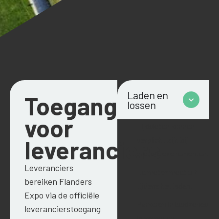
Laden en
Toegang
lossen
voor
Tijdsloten kunnen
leveranciers
verplicht zijn bij
grotere evenementen.
Leveranciers
De motor moet uit
bereiken Flanders
tijdens het laden.
Expo via de officiële
Parkeren in laadzones
leverancierstoegang
is verboden.