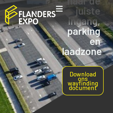
naar de
juiste
ingang,
parking
en
laadzone
Download
ons
wayfinding
document