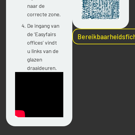
naar de
correcte zone.
De ingang van
de ‘Easyfairs
Bereikbaarheidsfic
offices’ vindt
u links van de
glazen
draaideuren.