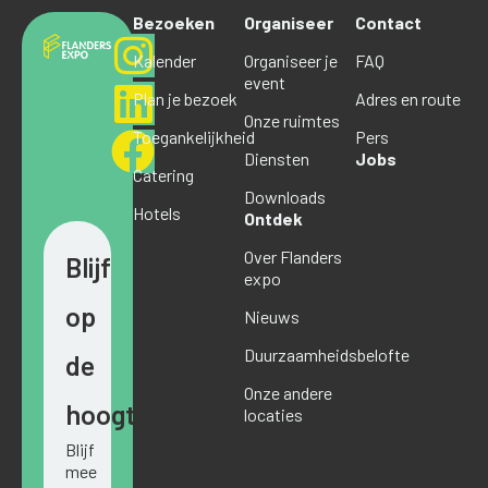
Bezoeken
Organiseer
Contact
Kalender
Organiseer je
FAQ
event
Plan je bezoek
Adres en route
Onze ruimtes
Toegankelijkheid
Pers
Diensten
Jobs
Catering
Downloads
Hotels
Ontdek
Over Flanders
Blijf
expo
op
Nieuws
Duurzaamheidsbelofte
de
Onze andere
hoogte
locaties
Blijf
mee