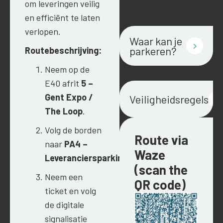
om leveringen veilig
en efficiënt te laten
verlopen.
Waar kan je
parkeren?
Routebeschrijving:
Neem op de
E40 afrit
5 –
Gent Expo /
Veiligheidsregels
The Loop
.
Volg de borden
Route via
naar
PA4 –
Waze
Leveranciersparking
.
(scan the
Neem een
QR code)
ticket en volg
de digitale
signalisatie