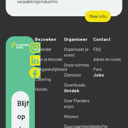
verpakkingsindustrie.
Meer info
Bezoeken
Organiseer
Contact
Kalender
Organiseer je
FAQ
event
Plan je bezoek
Adres en route
Onze ruimtes
Toegankelijkheid
Pers
Diensten
Jobs
Catering
Downloads
Hotels
Ontdek
Over Flanders
Blijf
expo
op
Nieuws
Duurzaamheidsbelofte