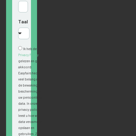
Taal
Ik heb de
Privacy Policy
gelezen en ga
akkoord.
Easyfairs hecht
veel belang aan
de bewaking en
bescherming van
uw persoonlijke
data. In onze
privacy policy
leest u hoe wij
data verzamelen,
opslaan en
gebruiken. Zodra