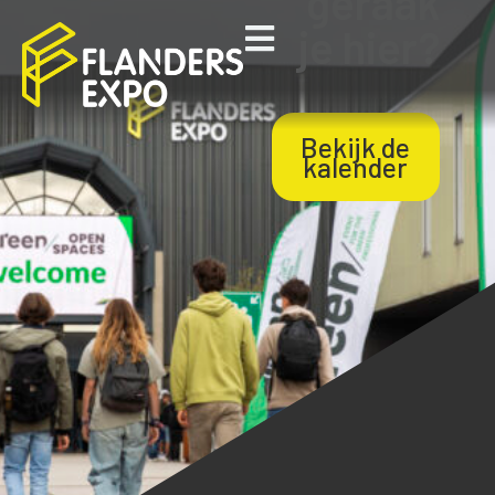
geraak
je hier?
Bekijk de
kalender