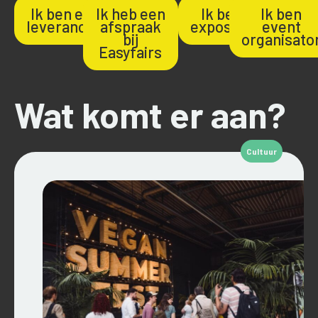
Ik ben een
Ik heb een
Ik ben
Ik ben
leverancier
afspraak
exposant
event
bij
organisato
Easyfairs
Wat komt er aan?
Cultuur