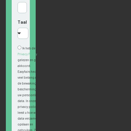
Taal
Ik heb de
Privacy Policy
gelezen en ga
akkoord.
Easyfairs hecht
veel belang aan
de bewaking en
bescherming van
uw persoonlijke
data. In onze
privacy policy
leest u hoe wij
data verzamelen,
opslaan en
gebruiken. Zodra