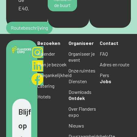
de buurt
E40.
Routebeschrijving
Bezoeken
Organiseer
Contact
Kalender
Organiseer je
FAQ
event
Plan je bezoek
Adres en route
Onze ruimtes
Toegankelijkheid
Pers
Diensten
Jobs
Catering
Downloads
Hotels
Ontdek
Over Flanders
Blijf
expo
op
Nieuws
Duurzaamheidsbelofte