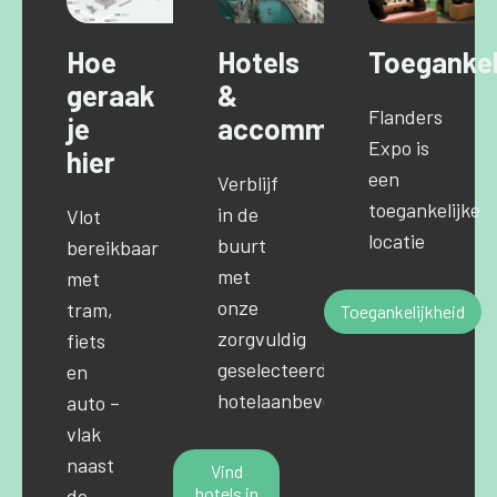
Hoe
Hotels
Toegankel
geraak
&
Flanders
je
accommodaties
Expo is
hier
een
Verblijf
toegankelijke
in de
Vlot
locatie
buurt
bereikbaar
met
met
onze
tram,
Toegankelijkheid
zorgvuldig
fiets
geselecteerde
en
hotelaanbevelingen.
auto –
vlak
naast
Vind
hotels in
de