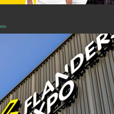
obilité spécifique sera d’application. Découvrez ici comment rejoin
us 76, 77 et 78 Transports en commun Prenez la ligne T1 of les bus 
able