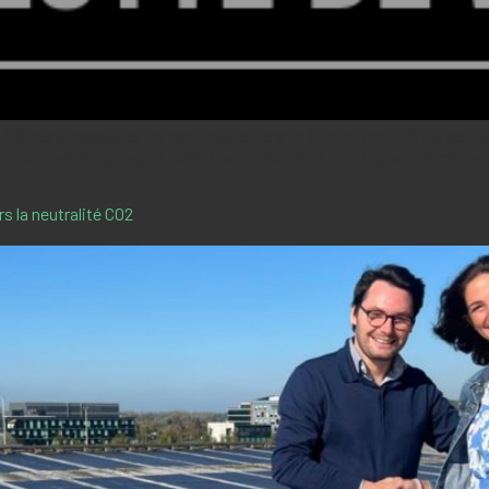
es icônes belges de la techno Amelie Lens et Charlotte de Witte se ré
 monde de la techno ! Après des semaines de teasing sur les réseau
 la neutralité CO2