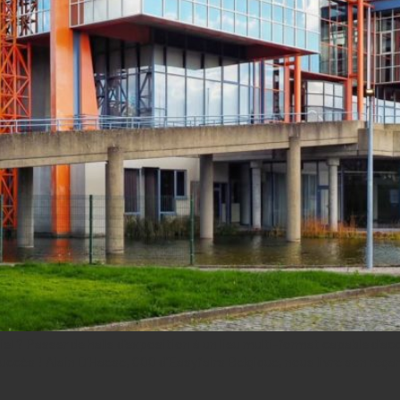
 ? Passer de halls d’exposition à un lieu multi-format capable d’accu
ccès ! Alain D’Haese, COO d’Easyfairs Belgique, nous livre son reg