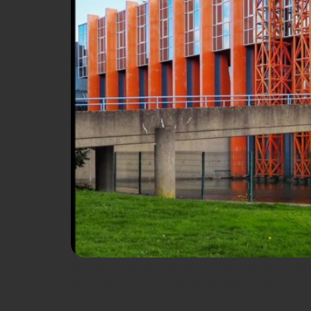
Comment changer la perception d’un lieu événementiel
événements ? Un long parcours, mais couronné de su
[…]