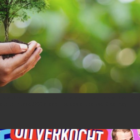
 label Green Key pour son centre de réunion Flex. Le label Green Key (
e du Sud. Plus de 3200 sites ont déjà obtenu ce label. Green Key […]