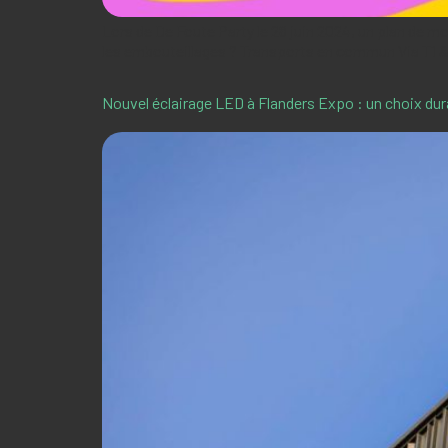
Lors de De Foute Party le 28 juin 2024, un plan de m
les embouteillages ? Transports en commun Via T1 & b
Nouvel éclairage LED à Flanders Expo : un choix dur