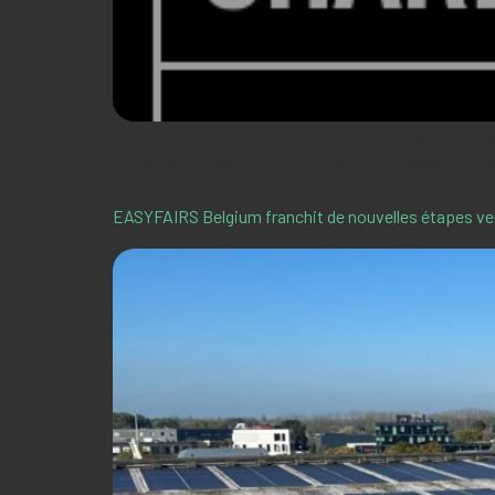
Les vendredi 31 janvier et samedi 1er février 2025, l
set back-to-back unique. Un moment inégalé dans le
EASYFAIRS Belgium franchit de nouvelles étapes vers