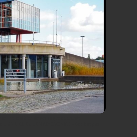
eillir aussi bien de petits que de grands
ard… UN LIEU OÙ L’ON AIME VENIR ! « Ce n’est pas