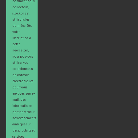
comment nous
collectons,
stockons et
utilisons les
données. Dès
votre
inscription à
cette
newsletter,
nous pouvons
utiliser vos
coordonnées
de contact
électroniques
pour vous
envoyer, par e-
mail, des
informations
pertinentes sur
nos événements
ainsi que sur
des produits et
services