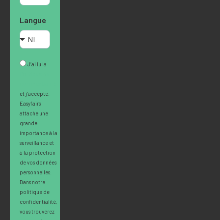
Langue
J’ai lu la
Politique de
confidentialité
et j’accepte.
Easyfairs
attache une
grande
importance à la
surveillance et
à la protection
de vos données
personnelles.
Dans notre
politique de
confidentialité,
vous trouverez