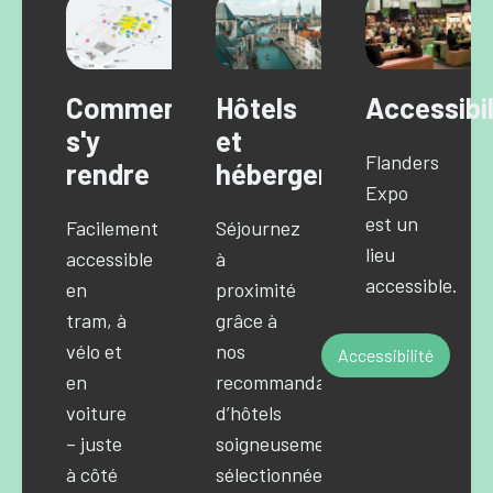
Comment
Hôtels
Accessibil
s'y
et
Flanders
rendre
hébergements
Expo
est un
Facilement
Séjournez
lieu
accessible
à
accessible.
en
proximité
tram, à
grâce à
vélo et
nos
Accessibilité
en
recommandations
voiture
d’hôtels
– juste
soigneusement
à côté
sélectionnées.