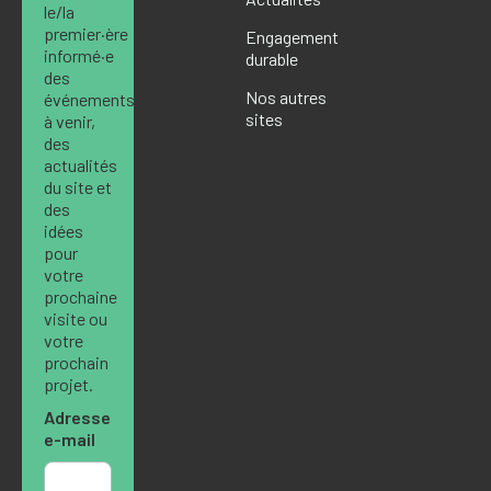
le/la
premier·ère
Engagement
informé·e
durable
des
Nos autres
événements
sites
à venir,
des
actualités
du site et
des
idées
pour
votre
prochaine
visite ou
votre
prochain
projet.
Adresse
e-mail