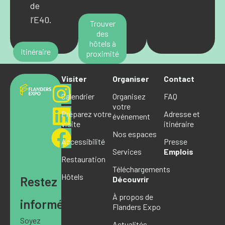
de
l’E40.
Trouver
des
hôtels à
Itinéraire
proximité
Visiter
Organiser
Contact
Calendrier
Organisez
FAQ
votre
Préparez votre
Adresse et
événement
visite
itinéraire
Nos espaces
Accessibilité
Presse
Services
Emplois
Restauration
Téléchargements
Hôtels
Restez
Découvrir
À propos de
informé·e
Flanders Expo
Soyez
Actualités