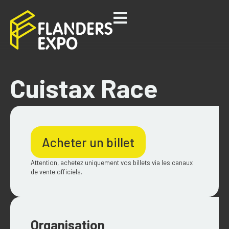
Cuistax Race
Acheter un billet
Attention, achetez uniquement vos billets via les canaux
de vente officiels.
Organisation