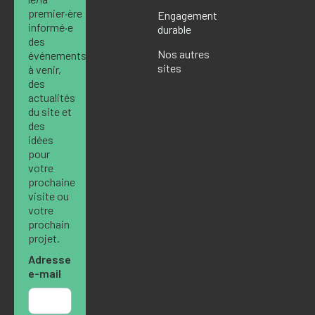
premier·ère
Engagement
informé·e
durable
des
Nos autres
événements
sites
à venir,
des
actualités
du site et
des
idées
pour
votre
prochaine
visite ou
votre
prochain
projet.
Adresse
e-mail