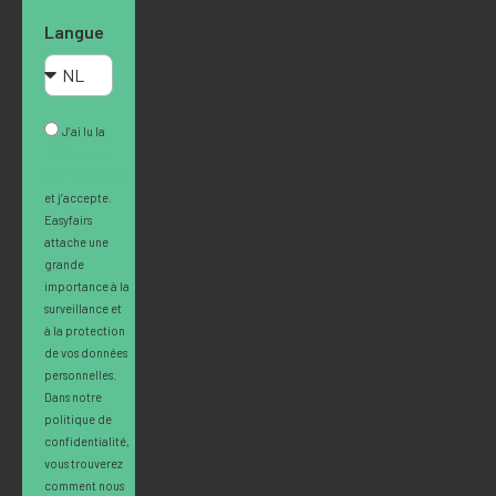
Langue
J’ai lu la
Politique de
confidentialité
et j’accepte.
Easyfairs
attache une
grande
importance à la
surveillance et
à la protection
de vos données
personnelles.
Dans notre
politique de
confidentialité,
vous trouverez
comment nous