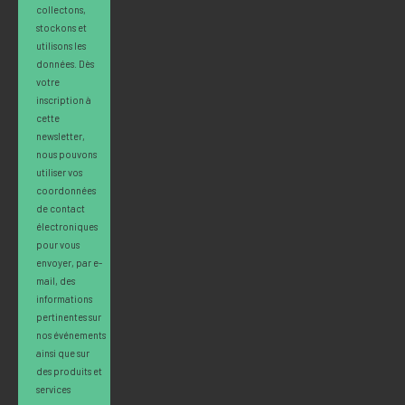
collectons,
stockons et
utilisons les
données. Dès
votre
inscription à
cette
newsletter,
nous pouvons
utiliser vos
coordonnées
de contact
électroniques
pour vous
envoyer, par e-
mail, des
informations
pertinentes sur
nos événements
ainsi que sur
des produits et
services