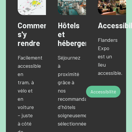
Comment
Hôtels
Accessibil
s'y
et
Flanders
rendre
hébergements
Expo
est un
Facilement
Séjournez
lieu
accessible
à
accessible.
en
proximité
tram, à
grâce à
vélo et
nos
Accessibilité
en
recommandations
voiture
d’hôtels
– juste
soigneusement
à côté
sélectionnées.
de