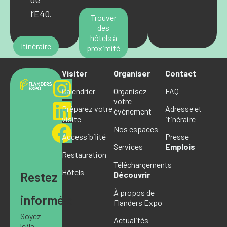
l’E40.
Trouver
des
hôtels à
Itinéraire
proximité
Visiter
Organiser
Contact
Calendrier
Organisez
FAQ
votre
Préparez votre
Adresse et
événement
visite
itinéraire
Nos espaces
Accessibilité
Presse
Services
Emplois
Restauration
Téléchargements
Hôtels
Restez
Découvrir
À propos de
informé·e
Flanders Expo
Soyez
Actualités
le/la