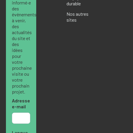
informé·e
durable
des
Nos autres
événements
sites
à venir,
des
actualités
du site et
des
idées
pour
votre
prochaine
visite ou
votre
prochain
projet.
Adresse
e-mail
Langue