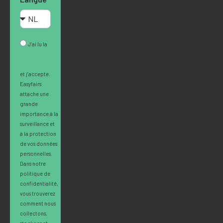
J’ai lu la
Politique de
confidentialité
et j’accepte.
Easyfairs
attache une
grande
importance à la
surveillance et
à la protection
de vos données
personnelles.
Dans notre
politique de
confidentialité,
vous trouverez
comment nous
collectons,
stockons et