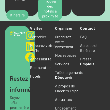
Trouver
des
hôtels à
Itinéraire
proximité
Visiter
Organiser
Contact
Calendrier
Organisez
FAQ
votre
Préparez votre
Adresse et
événement
visite
itinéraire
Nos espaces
Accessibilité
Presse
Services
Emplois
Restauration
Téléchargements
Hôtels
Restez
Découvrir
À propos de
informé·e
Flanders Expo
Soyez
Actualités
le/la
premier·ère
Engagement