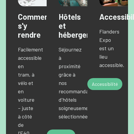
Comment
Hôtels
Accessibil
s'y
et
Flanders
rendre
hébergements
Expo
est un
Facilement
Séjournez
lieu
accessible
à
accessible.
en
proximité
tram, à
grâce à
vélo et
nos
Accessibilité
en
recommandations
voiture
d’hôtels
– juste
soigneusement
à côté
sélectionnées.
de
l’E40.