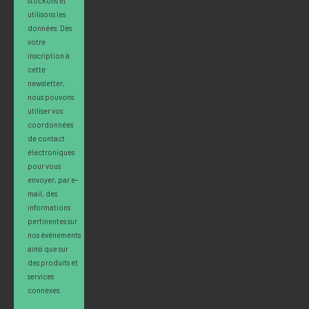
utilisons les
données. Dès
votre
inscription à
cette
newsletter,
nous pouvons
utiliser vos
coordonnées
de contact
électroniques
pour vous
envoyer, par e-
mail, des
informations
pertinentes sur
nos événements
ainsi que sur
des produits et
services
connexes.