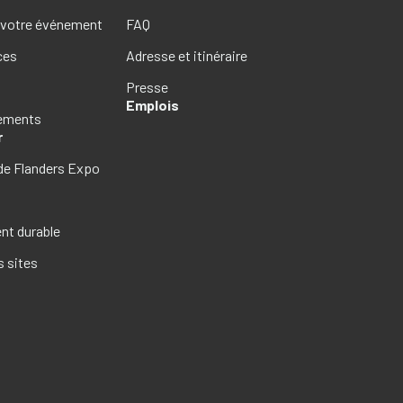
 votre événement
FAQ
ces
Adresse et itinéraire
Presse
Emplois
gements
r
de Flanders Expo
s
t durable
s sites