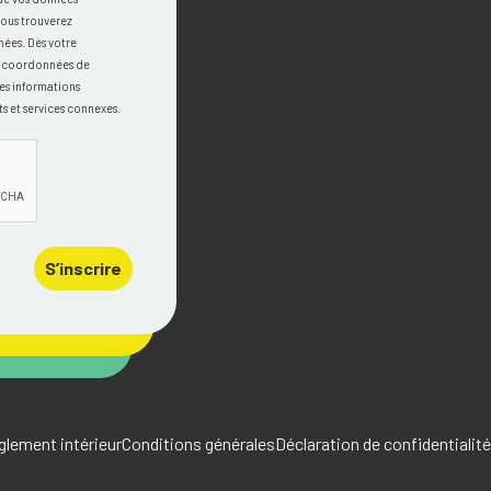
vous trouverez
nées. Dès votre
os coordonnées de
es informations
s et services connexes.
S’inscrire
glement intérieur
Conditions générales
Déclaration de confidentialité