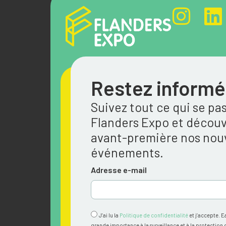
Restez informé
Suivez tout ce qui se pa
Flanders Expo et découv
avant-première nos no
événements.
Adresse e-mail
J’ai lu la
Politique de confidentialité
et j’accepte. E
grande importance à la surveillance et à la protection