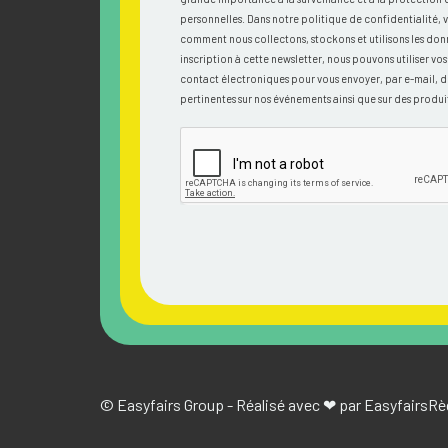
personnelles. Dans notre politique de confidentialité, 
comment nous collectons, stockons et utilisons les don
inscription à cette newsletter, nous pouvons utiliser v
contact électroniques pour vous envoyer, par e-mail, d
pertinentes sur nos événements ainsi que sur des produit
© Easyfairs Group - Réalisé avec ❤ par Easyfairs
Rè