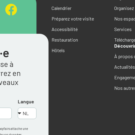
Calendrier
Organisez
Préparez votre visite
Nos espa
Accessibilité
Services
Restauration
Téléchar
Découvri
·e
Hôtels
À propos 
sse à
Actualité
rez en
Engagemen
uveaux
Nos autre
Langue
asyfairs attache une
 de vos données