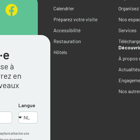
Calendrier
Organisez
Préparez votre visite
Nos espa
Accessibilité
Services
Restauration
Téléchar
Découvri
·e
Hôtels
À propos 
sse à
Actualité
rez en
Engagemen
uveaux
Nos autre
Langue
asyfairs attache une
 de vos données