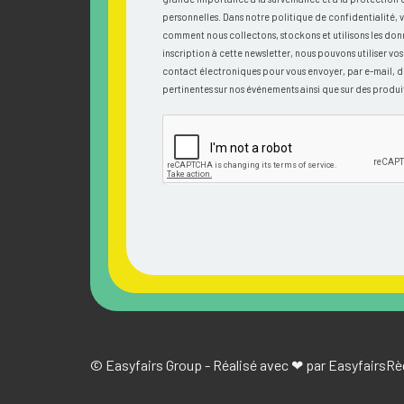
personnelles. Dans notre politique de confidentialité, 
comment nous collectons, stockons et utilisons les don
inscription à cette newsletter, nous pouvons utiliser v
contact électroniques pour vous envoyer, par e-mail, d
pertinentes sur nos événements ainsi que sur des produit
© Easyfairs Group - Réalisé avec ❤ par Easyfairs
Rè