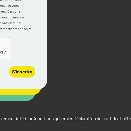
vous trouverez
nées. Dès votre
os coordonnées de
es informations
s et services connexes.
S’inscrire
glement intérieur
Conditions générales
Déclaration de confidentialité