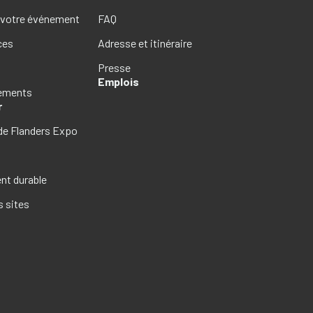
 votre événement
FAQ
ces
Adresse et itinéraire
Presse
Emplois
gements
r
de Flanders Expo
s
t durable
s sites