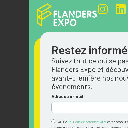
Restez informé
Suivez tout ce qui se pa
Flanders Expo et découv
avant-première nos no
événements.
Adresse e-mail
J’ai lu la
Politique de confidentialité
et j’accepte. E
grande importance à la surveillance et à la protection