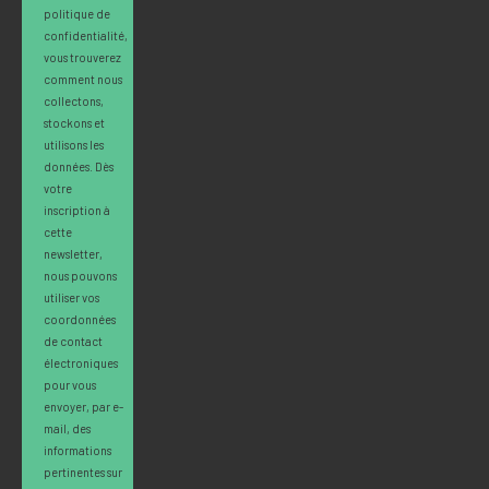
politique de
confidentialité,
vous trouverez
comment nous
collectons,
stockons et
utilisons les
données. Dès
votre
inscription à
cette
newsletter,
nous pouvons
utiliser vos
coordonnées
de contact
électroniques
pour vous
envoyer, par e-
mail, des
informations
pertinentes sur