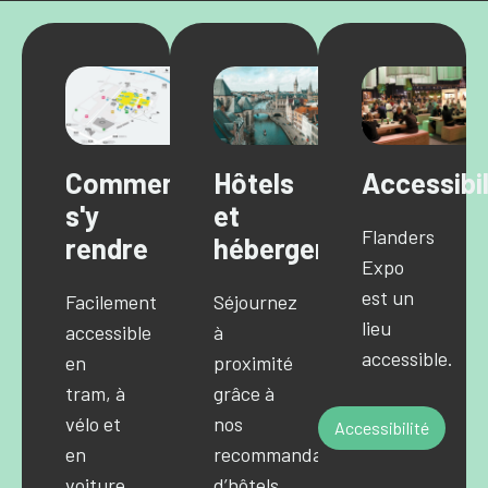
Comment
Hôtels
Accessibil
s'y
et
Flanders
rendre
hébergements
Expo
est un
Facilement
Séjournez
lieu
accessible
à
accessible.
en
proximité
tram, à
grâce à
vélo et
nos
Accessibilité
en
recommandations
voiture
d’hôtels