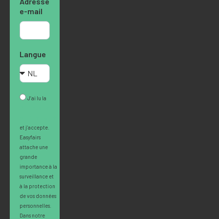
Adresse
e-mail
Langue
J’ai lu la
Politique de
confidentialité
et j’accepte.
Easyfairs
attache une
grande
importance à la
surveillance et
à la protection
de vos données
personnelles.
Dans notre