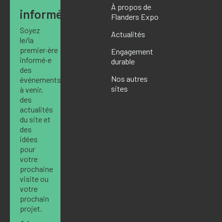
À propos de
informé·e
Flanders Expo
Soyez
Actualités
le/la
premier·ère
Engagement
informé·e
durable
des
Nos autres
événements
sites
à venir,
des
actualités
du site et
des
idées
pour
votre
prochaine
visite ou
votre
prochain
projet.