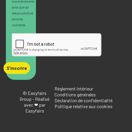
nos événements
ainsi que sur
des produits et
services
connexes.
S’inscrire
Règlement intérieur
© Easyfairs
Conditions générales
Group - Réalisé
Déclaration de confidentialité
avec ❤ par
Politique relative aux cookies
Easyfairs