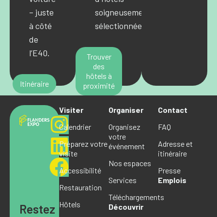
– juste
soigneusement
à côté
sélectionnées.
de
l’E40.
Trouver
des
hôtels à
Itinéraire
proximité
Visiter
Organiser
Contact
Calendrier
Organisez
FAQ
votre
Préparez votre
Adresse et
événement
visite
itinéraire
Nos espaces
Accessibilité
Presse
Services
Emplois
Restauration
Téléchargements
Hôtels
Restez
Découvrir