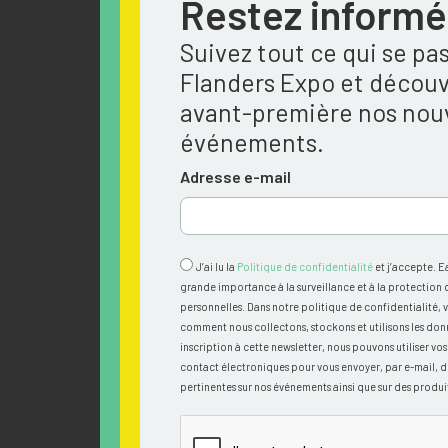
Restez informé
Suivez tout ce qui se pa
Flanders Expo et découv
avant-première nos no
événements.
Adresse e-mail
J’ai lu la
Politique de confidentialité
et j’accepte. E
grande importance à la surveillance et à la protection
personnelles. Dans notre politique de confidentialité, 
comment nous collectons, stockons et utilisons les don
inscription à cette newsletter, nous pouvons utiliser v
contact électroniques pour vous envoyer, par e-mail, d
pertinentes sur nos événements ainsi que sur des produit