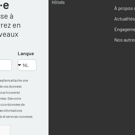
·e
Hôtels
À propos 
sse à
Actualité
rez en
Engagemen
uveaux
Nos autre
Langue
asyfairs attache une
 de vos données
vous trouverez
nées. Dès votre
os coordonnées de
es informations
s et services connexes.