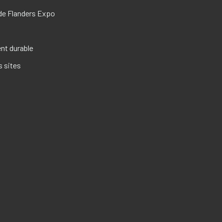
de Flanders Expo
s
t durable
s sites