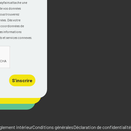
asyfairs attache une
 de vos données
vous trouverez
nées. Dès votre
os coordonnées de
es informations
s et services connexes.
S’inscrire
glement intérieur
Conditions générales
Déclaration de confidentialité