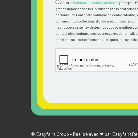
J’ai lu la
Politique de confidentialité
et j’accepte. E
grande importance à la surveillance et à la protection
personnelles. Dans notre politique de confidentialité, 
comment nous collectons, stockons et utilisons les don
inscription à cette newsletter, nous pouvons utiliser v
contact électroniques pour vous envoyer, par e-mail, d
pertinentes sur nos événements ainsi que sur des produit
© Easyfairs Group - Réalisé avec ❤ par Easyfairs
Rè