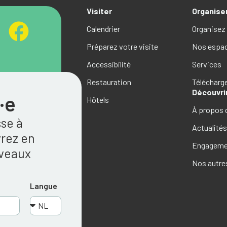
Visiter
Organise
Calendrier
Organisez
Préparez votre visite
Nos espa
Accessibilité
Services
Restauration
Téléchar
Découvri
·e
Hôtels
À propos 
sse à
Actualité
rez en
Engagemen
uveaux
Nos autre
Langue