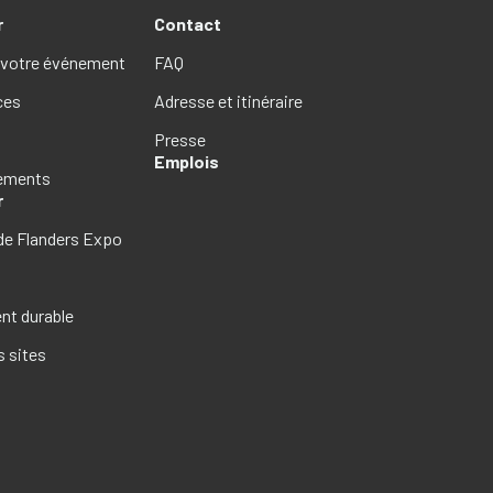
r
Contact
 votre événement
FAQ
ces
Adresse et itinéraire
Presse
Emplois
gements
r
de Flanders Expo
s
t durable
s sites