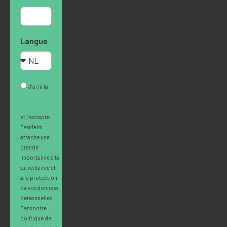
Langue
J’ai lu la
Politique de
confidentialité
et j’accepte.
Easyfairs
attache une
grande
importance à la
surveillance et
à la protection
de vos données
personnelles.
Dans notre
politique de