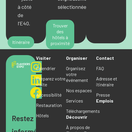
à côté
sélectionnées.
de
l’E40.
Trouver
des
hôtels à
Itinéraire
proximité
Visiter
Organiser
Contact
Calendrier
Organisez
FAQ
votre
Préparez votre
Adresse et
événement
visite
itinéraire
Nos espaces
Accessibilité
Presse
Services
Emplois
Restauration
Téléchargements
Hôtels
Restez
Découvrir
À propos de
informé·e