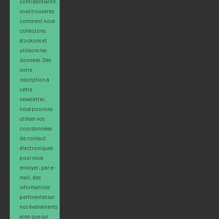
confidentialité,
vous trouverez
comment nous
collectons,
stockons et
utilisons les
données. Dès
votre
inscription à
cette
newsletter,
nous pouvons
utiliser vos
coordonnées
de contact
électroniques
pour vous
envoyer, par e-
mail, des
informations
pertinentes sur
nos événements
ainsi que sur