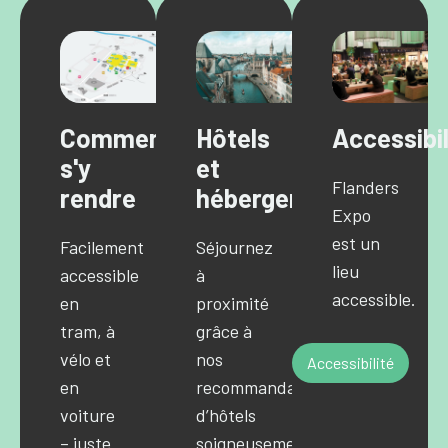
Comment
Hôtels
Accessibil
s'y
et
Flanders
rendre
hébergements
Expo
est un
Facilement
Séjournez
lieu
accessible
à
accessible.
en
proximité
tram, à
grâce à
vélo et
nos
Accessibilité
en
recommandations
voiture
d’hôtels
– juste
soigneusement