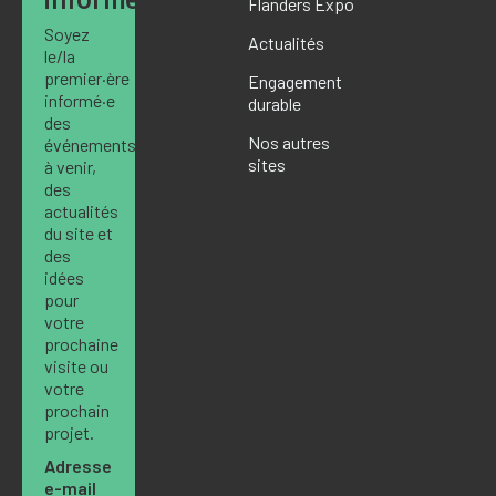
Flanders Expo
Soyez
Actualités
le/la
premier·ère
Engagement
informé·e
durable
des
Nos autres
événements
sites
à venir,
des
actualités
du site et
des
idées
pour
votre
prochaine
visite ou
votre
prochain
projet.
Adresse
e-mail