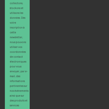
collectons,
stockons et
utilisons les
données. Dès
votre
inscription à
cette
newsletter,
nous pouvons
utiliser vos
coordonnées
de contact
électroniques
pour vous
envoyer, par e-
mail, des
informations
pertinentes sur
nos événements
ainsi que sur
des produits et
services