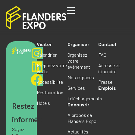
Visiter
Organiser
Contact
Calendrier
Organisez
FAQ
votre
Préparez votre
Adresse et
événement
visite
itinéraire
Nos espaces
Accessibilité
Presse
Services
Emplois
Restauration
Téléchargements
Hôtels
Restez
Découvrir
À propos de
informé·e
Flanders Expo
Soyez
Actualités