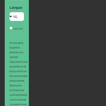
Langue
J’ai lu la
Politique de
confidentialité
et j’accepte.
Easyfairs
attache une
grande
importance à la
surveillance et
à la protection
de vos données
personnelles.
Dans notre
politique de
confidentialité,
vous trouverez
comment nous