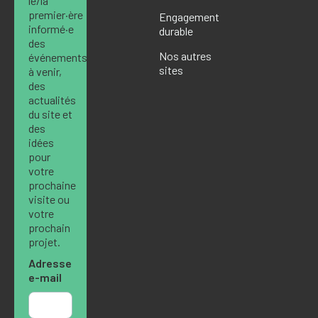
le/la
premier·ère
Engagement
informé·e
durable
des
Nos autres
événements
sites
à venir,
des
actualités
du site et
des
idées
pour
votre
prochaine
visite ou
votre
prochain
projet.
Adresse
e-mail