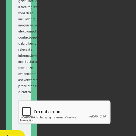
gebruiken. Zodra
u zich registreert
voor deze
nieuwsbrief,
mogen wij uw
elektronische
contactgegevens
gebruiken om u
relevante
informatie via e-
mail te sturen
over onze
evenementen en
aanverwante
producten en
diensten.