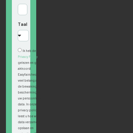
Taal
Ik heb de
Privacy Policy
gelezen en ga
akkoord.
Easyfairs hecht
veel belang aan
de bewaking en
bescherming van
uw persoonlijke
data. In onze
privacy policy
leest u hoe wij
data verzamelen,
opslaan en