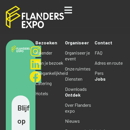
Bezoeken
Organiseer
Contact
Kalender
Organiseer je
FAQ
event
Plan je bezoek
Adres en route
Onze ruimtes
Toegankelijkheid
Pers
Diensten
Jobs
Catering
Downloads
Hotels
Ontdek
Over Flanders
Blijf
expo
op
Nieuws