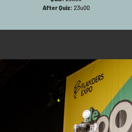
After Quiz:
23u00