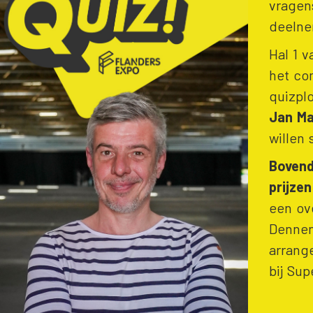
vragen
deeln
Hal 1 
het co
quizpl
Jan Ma
willen 
Bovend
prijzen
een ov
Dennen
arrang
bij Su