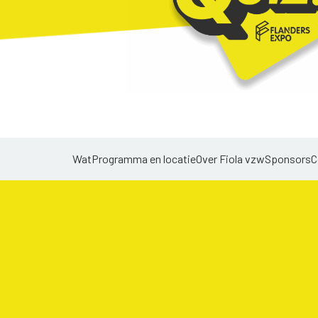
Wat
Programma en locatie
Over Fiola vzw
Sponsors
C