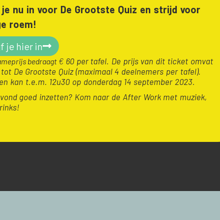
f je nu in voor De Grootste Quiz en s
trijd voor
ge roem!
f je hier in
€
60 per tafel. De prijs van dit ticket omvat
ameprijs bedraagt
tot De Grootste Quiz (maximaal 4 deelnemers per tafel).
ven kan t.e.m. 12u30 op donderdag 14 september 2023.
vond goed inzetten? Kom naar de After Work met muziek,
rinks!