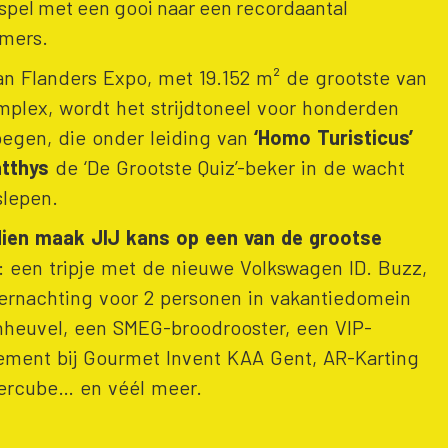
spel met een gooi naar een recordaantal
emers.
van Flanders Expo, met 19.152 m² de grootste van
mplex, wordt het strijdtoneel voor honderden
oegen, die onder leiding van
‘Homo Turisticus’
tthys
de ‘De Grootste Quiz’-beker in de wacht
slepen.
ien maak JIJ kans op een van de grootse
:
een tripje met de nieuwe Volkswagen ID. Buzz,
ernachting voor 2 personen in vakantiedomein
heuvel, een SMEG-broodrooster, een VIP-
ement bij Gourmet Invent KAA Gent, AR-Karting
percube… en véél meer.