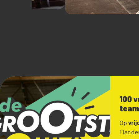
100 v
team.
Op
vri
Flande