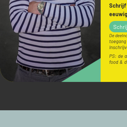
Schrij
eeuwi
Schrij
De deeln
toegang 
Inschrij
PS: de a
food & d