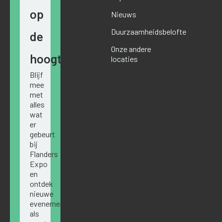
op
Nieuws
Duurzaamheidsbelofte
de
Onze andere
hoogte
locaties
Blijf
mee
met
alles
wat
er
gebeurt
bij
Flanders
Expo
en
ontdek
nieuwe
evenementen
als