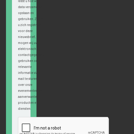
leest u hoe wij
data verzamelen,
opslaan en
gebruiken. Zodra
u zich registreert
voor deze
nieuwsbrief,
mogen wij uw
elektronische
contactgegevens
gebruiken om u
relevante
informatie via e-
mail te sturen
over onze
evenementen en
aanverwante
producten en
diensten.