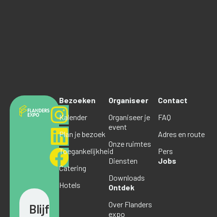
Bezoeken
Organiseer
Contact
Kalender
Organiseer je
FAQ
event
Plan je bezoek
Adres en route
Onze ruimtes
Toegankelijkheid
Pers
Diensten
Jobs
Catering
Downloads
Hotels
Ontdek
Over Flanders
Blijf
expo