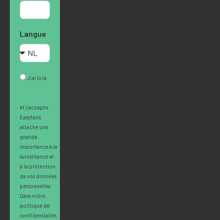
Langue
J’ai lu la
Politique de
confidentialité
et j’accepte.
Easyfairs
attache une
grande
importance à la
surveillance et
à la protection
de vos données
personnelles.
Dans notre
politique de
confidentialité,