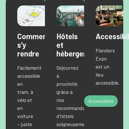
Comment
Hôtels
Accessibil
s'y
et
Flanders
rendre
hébergements
Expo
est un
Facilement
Séjournez
lieu
accessible
à
accessible.
en
proximité
tram, à
grâce à
vélo et
nos
Accessibilité
en
recommandations
voiture
d’hôtels
– juste
soigneusement