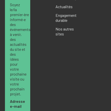
Soyez
Actualités
le/la
premier·ère
Engagement
informé·e
durable
des
Nos autres
événements
sites
à venir,
des
actualités
du site et
des
idées
pour
votre
prochaine
visite ou
votre
prochain
projet.
Adresse
e-mail