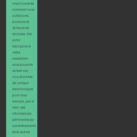
vous trouverez
comment nous
collectons,
stockons et
utilisons les
données. Dès
votre
inscription à
cette
newsletter,
nous pouvons
utiliser vos
coordonnées
de contact
électroniques
pour vous
envoyer, par e-
mail, des
informations
pertinentes sur
nos événements
ainsi que sur