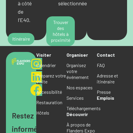
à côté
sélectionnées.
de
l’E40.
Trouver
des
hôtels à
Itinéraire
proximité
Visiter
Organiser
Contact
Calendrier
Organisez
FAQ
votre
Préparez votre
Adresse et
événement
visite
itinéraire
Nos espaces
Accessibilité
Presse
Services
Emplois
Restauration
Téléchargements
Hôtels
Restez
Découvrir
À propos de
informé·e
Flanders Expo