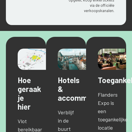
via de officiële
verkoopskanalen.
Hoe
Hotels
Toegankel
geraak
&
Flanders
je
accommodaties
Expo is
hier
een
Verblijf
toegankelijke
in de
Vlot
locatie
buurt
bereikbaar