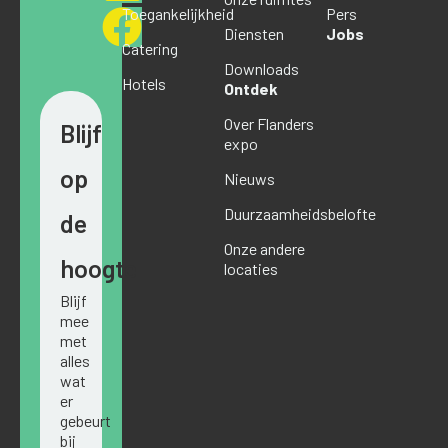
Toegankelijkheid
Pers
Diensten
Jobs
Catering
Downloads
Hotels
Ontdek
Over Flanders
Blijf
expo
op
Nieuws
Duurzaamheidsbelofte
de
Onze andere
hoogte
locaties
Blijf
mee
met
alles
wat
er
gebeurt
bij