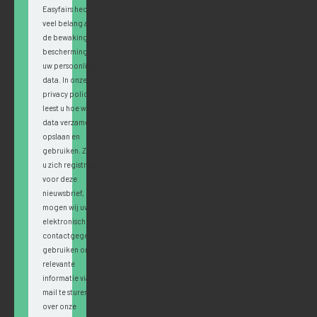
Easyfairs hecht
veel belang aan
de bewaking en
bescherming van
uw persoonlijke
data. In onze
privacy policy
leest u hoe wij
data verzamelen,
opslaan en
gebruiken. Zodra
u zich registreert
voor deze
nieuwsbrief,
mogen wij uw
elektronische
contactgegevens
gebruiken om u
relevante
informatie via e-
mail te sturen
over onze