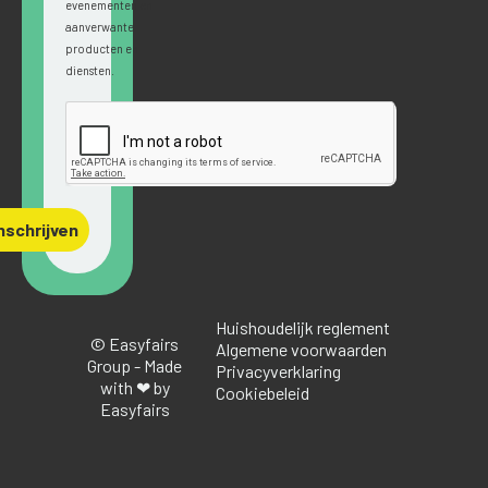
evenementen en
aanverwante
producten en
diensten.
nschrijven
Huishoudelijk reglement
© Easyfairs
Algemene voorwaarden
Group - Made
Privacyverklaring
with ❤ by
Cookiebeleid
Easyfairs