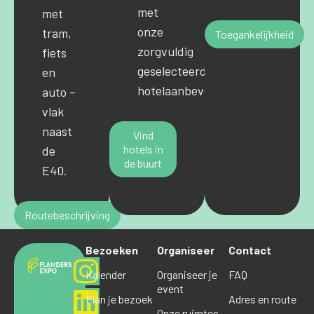
met
met
onze
tram,
Toegankelijkheid
zorgvuldig
fiets
geselecteerde
en
hotelaanbevelingen.
auto –
vlak
naast
Vind
hotels in
de
de buurt
E40.
Routebeschrijving
Bezoeken
Organiseer
Contact
Kalender
Organiseer je
FAQ
event
Plan je bezoek
Adres en route
Onze ruimtes