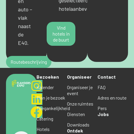
geselecteerde
en
hotelaanbevelingen.
auto –
vlak
naast
Vind
hotels in
de
de buurt
E40.
Routebeschrijving
Bezoeken
Organiseer
Contact
Kalender
Organiseer je
FAQ
event
Plan je bezoek
Adres en route
Onze ruimtes
Toegankelijkheid
Pers
Diensten
Jobs
Catering
Downloads
Hotels
Ontdek