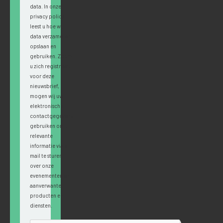
data. In onze
privacy policy
leest u hoe wij
data verzamelen,
opslaan en
gebruiken. Zodra
u zich registreert
voor deze
nieuwsbrief,
mogen wij uw
elektronische
contactgegevens
gebruiken om u
relevante
informatie via e-
mail te sturen
over onze
evenementen en
aanverwante
producten en
diensten.