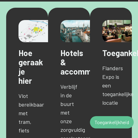
Hoe
Hotels
Toegankel
geraak
&
Flanders
je
accommodaties
Expo is
hier
een
Verblijf
toegankelijke
in de
Vlot
locatie
buurt
bereikbaar
met
met
onze
tram,
Toegankelijkheid
zorgvuldig
fiets