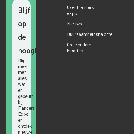
Over Flanders
Blijf
expo
op
Nieuws
Duurzaamheidsbelofte
de
Onze andere
hoogte
locaties
Blijf
mee
met
alles
wat
er
gebeurt
bij
Flanders
Expo
en
ontdek
nieuwe