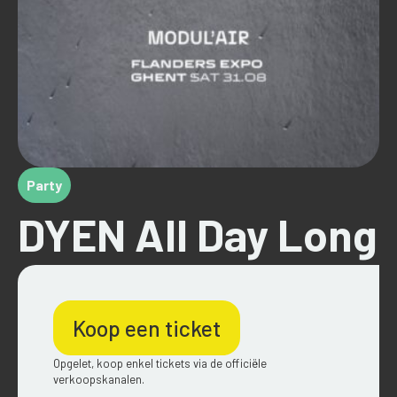
Party
DYEN All Day Long
Koop een ticket
Opgelet, koop enkel tickets via de officiële
verkoopskanalen.