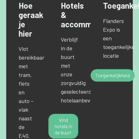
Hoe
Hotels
Toegankel
geraak
&
Flanders
je
accommodaties
Expo is
hier
een
Verblijf
toegankelijke
in de
Vlot
locatie
buurt
bereikbaar
met
met
onze
tram,
Toegankelijkheid
zorgvuldig
fiets
geselecteerde
en
hotelaanbevelingen.
auto –
vlak
naast
Vind
hotels in
de
de buurt
E40.