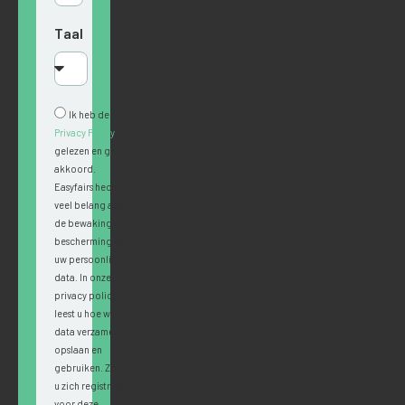
Taal
Ik heb de
Privacy Policy
gelezen en ga
akkoord.
Easyfairs hecht
veel belang aan
de bewaking en
bescherming van
uw persoonlijke
data. In onze
privacy policy
leest u hoe wij
data verzamelen,
opslaan en
gebruiken. Zodra
u zich registreert
voor deze