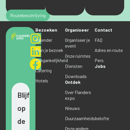
Routebeschrijving
Bezoeken
Organiseer
Contact
Kalender
Organiseer je
FAQ
event
Plan je bezoek
Adres en route
Onze ruimtes
Toegankelijkheid
Pers
Diensten
Jobs
Catering
Downloads
Hotels
Ontdek
Over Flanders
Blijf
expo
op
Nieuws
Duurzaamheidsbelofte
de
Onze andere