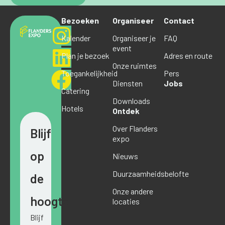
Bezoeken
Organiseer
Contact
Kalender
Organiseer je
FAQ
event
Plan je bezoek
Adres en route
Onze ruimtes
Toegankelijkheid
Pers
Diensten
Jobs
Catering
Downloads
Hotels
Ontdek
Over Flanders
Blijf
expo
op
Nieuws
Duurzaamheidsbelofte
de
Onze andere
hoogte
locaties
Blijf