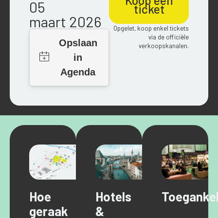
05
ticket
maart 2026
Opgelet, koop enkel tickets
via de officiële
verkoopskanalen.
Hoe
Hotels
Toegankel
geraak
&