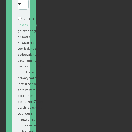
Ik heb de
Privacy Policy
gelezen en ga
akkoord.
Easyfairs hecht
veel belang aan
de bewaking en
bescherming van
uw persoonlijke
data. In onze
privacy policy
leest u hoe wij
data verzamelen,
opslaan en
gebruiken. Zodra
u zich registreert
voor deze
nieuwsbrief,
mogen wij uw
elektronische