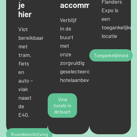
Flanders
je
accommodaties
Expo is
hier
een
Verblijf
toegankelijke
in de
Vlot
locatie
buurt
bereikbaar
met
met
onze
tram,
Toegankelijkheid
zorgvuldig
fiets
geselecteerde
en
hotelaanbevelingen.
auto –
vlak
naast
Vind
hotels in
de
de buurt
E40.
Routebeschrijving