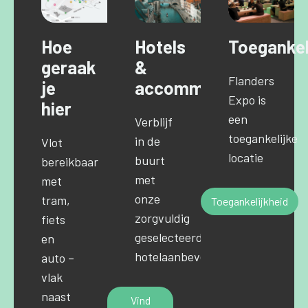
Hoe
Hotels
Toegankel
geraak
&
Flanders
je
accommodaties
Expo is
hier
een
Verblijf
toegankelijke
in de
Vlot
locatie
buurt
bereikbaar
met
met
onze
tram,
Toegankelijkheid
zorgvuldig
fiets
geselecteerde
en
hotelaanbevelingen.
auto –
vlak
naast
Vind