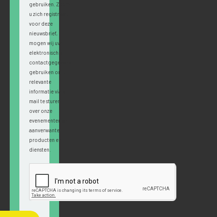
gebruiken. Zodra
u zich registreert
voor deze
nieuwsbrief,
mogen wij uw
elektronische
contactgegevens
gebruiken om u
relevante
informatie via e-
mail te sturen
over onze
evenementen en
aanverwante
producten en
diensten.