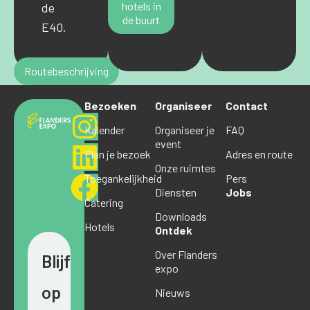
hotels in
de
de buurt
E40.
Routebeschrijving
Bezoeken
Organiseer
Contact
Kalender
Organiseer je
FAQ
event
Plan je bezoek
Adres en route
Onze ruimtes
Toegankelijkheid
Pers
Diensten
Jobs
Catering
Downloads
Hotels
Ontdek
Over Flanders
Blijf
expo
op
Nieuws