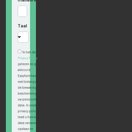
Taal
Ik heb de
Privacy Policy
gelezen en ga
akkoord.
Easyfairs hecht
veel belang aan
de bewaking en
bescherming van
uw persoonlijke
data. In onze
privacy policy
leest u hoe wij
data verzamelen,
opslaan en