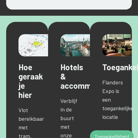
Hoe
Hotels
Toegankel
geraak
&
Flanders
je
accommodaties
Expo is
hier
een
Verblijf
toegankelijke
in de
Vlot
locatie
buurt
bereikbaar
met
met
onze
tram,
Toegankelijkheid