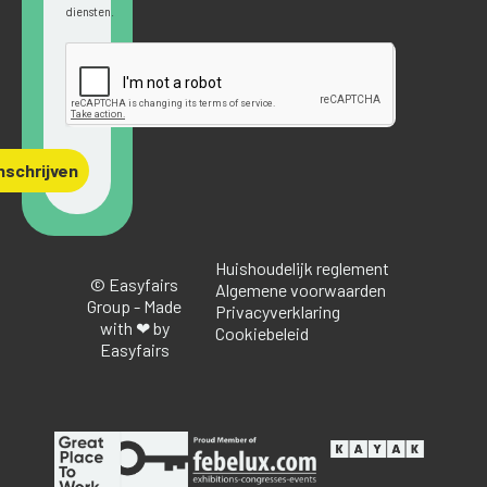
diensten.
nschrijven
Huishoudelijk reglement
© Easyfairs
Algemene voorwaarden
Group - Made
Privacyverklaring
with ❤ by
Cookiebeleid
Easyfairs