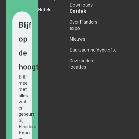
Downloads
Hotels
Ontdek
Over Flanders
Blijf
expo
op
Nieuws
Duurzaamheidsbelofte
de
Onze andere
hoogte
locaties
Blijf
mee
met
alles
wat
er
gebeurt
bij
Flanders
Expo
en