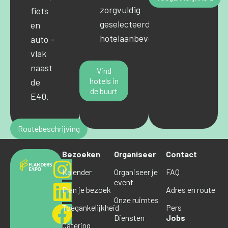
zorgvuldig
fiets
geselecteerde
en
hotelaanbevelingen.
auto –
vlak
naast
Vind
hotels in
de
de buurt
E40.
Routebeschrijving
Bezoeken
Organiseer
Contact
Kalender
Organiseer je
FAQ
event
Plan je bezoek
Adres en route
Onze ruimtes
Toegankelijkheid
Pers
Diensten
Jobs
Catering