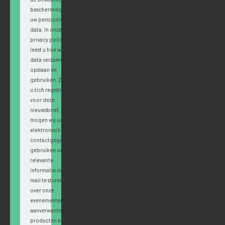
bescherming van
uw persoonlijke
data. In onze
privacy policy
leest u hoe wij
data verzamelen,
opslaan en
gebruiken. Zodra
u zich registreert
voor deze
nieuwsbrief,
mogen wij uw
elektronische
contactgegevens
gebruiken om u
relevante
informatie via e-
mail te sturen
over onze
evenementen en
aanverwante
producten en