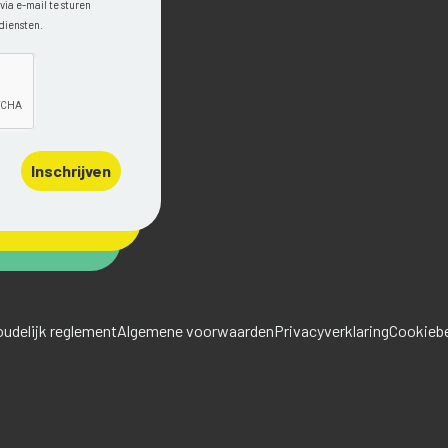
ia e-mail te sturen
diensten.
Inschrijven
udelijk reglement
Algemene voorwaarden
Privacyverklaring
Cookiebe