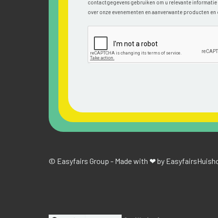
contactgegevens gebruiken om u relevante informatie v
over onze evenementen en aanverwante producten en 
© Easyfairs Group - Made with ❤ by Easyfairs
Huisho