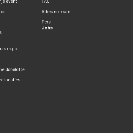
 je event
FAQ
tes
Adres en route
Pers
Jobs
s
ders expo
eidsbelofte
re locaties