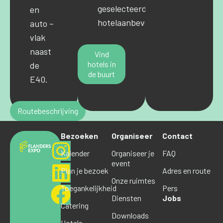
geselecteerde
en
hotelaanbevelingen.
auto –
vlak
naast
Vind
hotels in
de
de buurt
E40.
Routebeschrijving
Bezoeken
Organiseer
Contact
Kalender
Organiseer je
FAQ
event
Plan je bezoek
Adres en route
Onze ruimtes
Toegankelijkheid
Pers
Diensten
Jobs
Catering
Downloads
Hotels