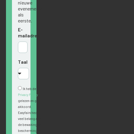
nieuwe
evenementen
als
eerste.
E-
mailadres
Taal
Ik heb de
Privacy Policy
gelezen en ga
akkoord.
Easyfairs hecht
veel belang aan
de bewaking en
bescherming van