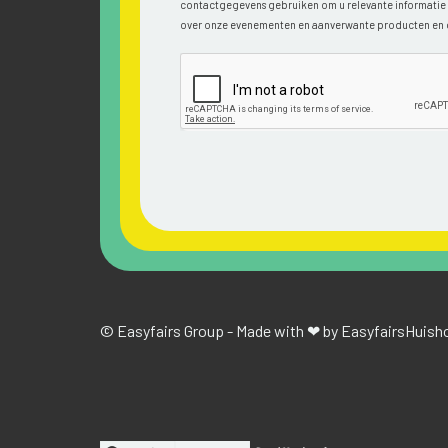
contactgegevens gebruiken om u relevante informatie v
over onze evenementen en aanverwante producten en 
© Easyfairs Group - Made with ❤ by Easyfairs
Huisho