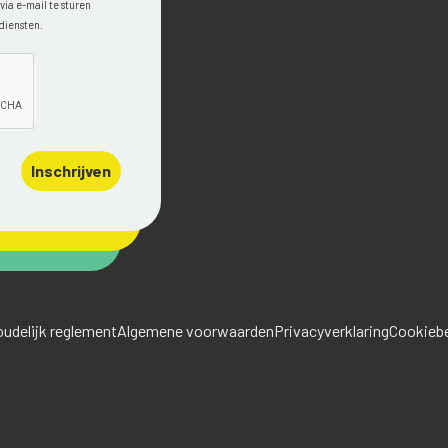
ia e-mail te sturen
diensten.
Inschrijven
udelijk reglement
Algemene voorwaarden
Privacyverklaring
Cookiebe