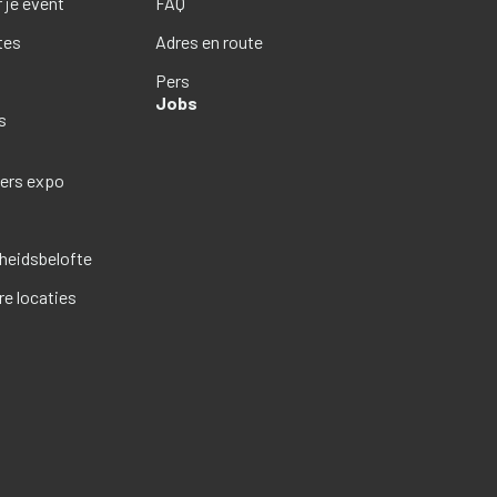
 je event
FAQ
tes
Adres en route
Pers
Jobs
s
ders expo
eidsbelofte
re locaties