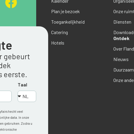
Kalender
Organiseer
Plan je bezoek
Onze ruim
Toegankelijkheid
Diensten
Catering
Download
Ontdek
gte
Hotels
Over Flan
er gebeurt
Nieuws
tdek
Duurzaamh
 eerste.
Onze ande
Taal
fairs hecht veel
lijke data. In onze
n en gebruiken. Zodra u
lektronische