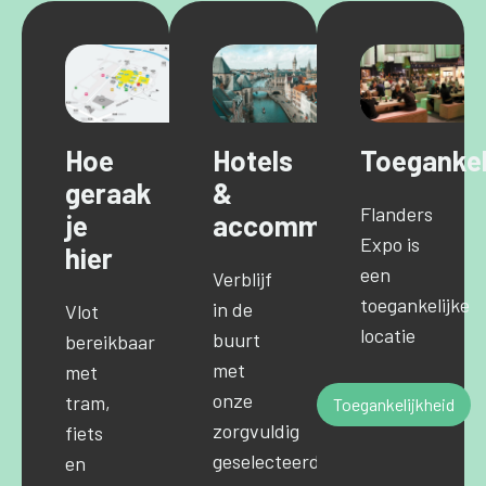
Hoe
Hotels
Toegankel
geraak
&
Flanders
je
accommodaties
Expo is
hier
een
Verblijf
toegankelijke
in de
Vlot
locatie
buurt
bereikbaar
met
met
onze
tram,
Toegankelijkheid
zorgvuldig
fiets
geselecteerde
en