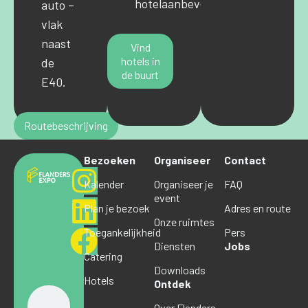
hotelaanbevelingen.
auto –
vlak
naast
Vind
hotels in
de
de buurt
E40.
Routebeschrijving
Bezoeken
Organiseer
Contact
Kalender
Organiseer je
FAQ
event
Plan je bezoek
Adres en route
Onze ruimtes
Toegankelijkheid
Pers
Diensten
Jobs
Catering
Downloads
Hotels
Ontdek
Over Flanders