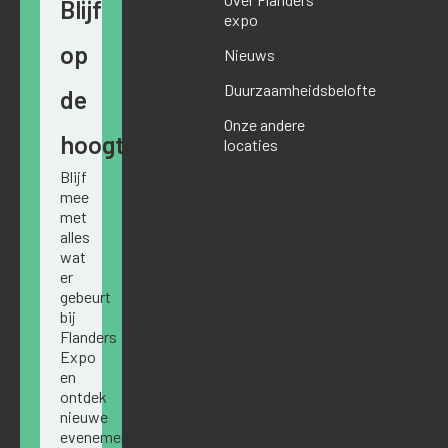
Blijf
expo
op
Nieuws
Duurzaamheidsbelofte
de
Onze andere
hoogte
locaties
Blijf
mee
met
alles
wat
er
gebeurt
bij
Flanders
Expo
en
ontdek
nieuwe
evenementen