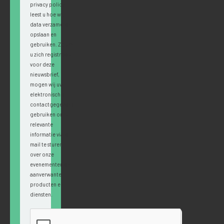
privacy policy
leest u hoe wij
data verzamelen,
opslaan en
gebruiken. Zodra
u zich registreert
voor deze
nieuwsbrief,
mogen wij uw
elektronische
contactgegevens
gebruiken om u
relevante
informatie via e-
mail te sturen
over onze
evenementen en
aanverwante
producten en
diensten.