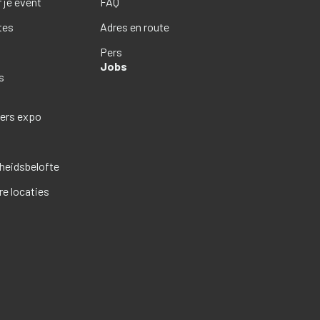
 je event
FAQ
tes
Adres en route
Pers
Jobs
s
ders expo
eidsbelofte
re locaties