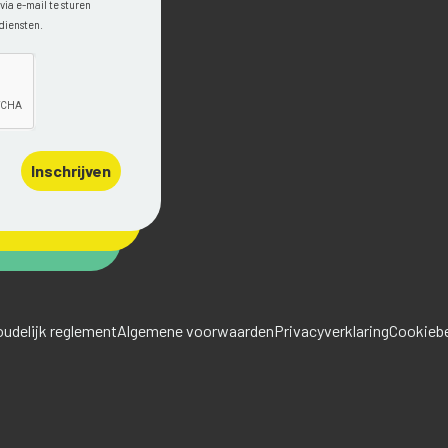
ia e-mail te sturen
diensten.
Inschrijven
udelijk reglement
Algemene voorwaarden
Privacyverklaring
Cookiebe