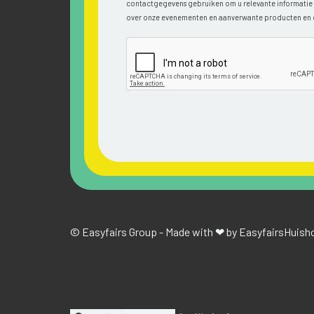
contactgegevens gebruiken om u relevante informatie v
over onze evenementen en aanverwante producten en 
© Easyfairs Group - Made with ❤ by Easyfairs
Huisho