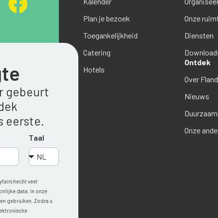
Kalender
Organiseer
Plan je bezoek
Onze ruim
Toegankelijkheid
Diensten
Catering
Download
Ontdek
gte
Hotels
Over Flan
er gebeurt
Nieuws
tdek
Duurzaamh
 eerste.
Onze ande
Taal
fairs hecht veel
lijke data. In onze
n en gebruiken. Zodra u
lektronische