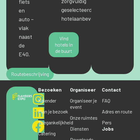
zorgvuldig
fiets
geselecteerde
en
hotelaanbevelingen.
auto –
vlak
naast
Vind
hotels in
de
de buurt
E40.
Routebeschrijving
Bezoeken
Organiseer
Contact
Kalender
Organiseer je
FAQ
event
Plan je bezoek
Adres en route
Onze ruimtes
Toegankelijkheid
Pers
Diensten
Jobs
Catering
Downloads