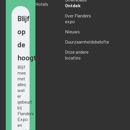
Hotels
Ontdek
Over Flanders
Blijf
expo
op
Nieuws
Duurzaamheidsbelofte
de
Onze andere
hoogte
locaties
Blijf
mee
met
alles
wat
er
gebeurt
bij
Flanders
Expo
en