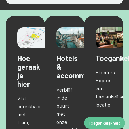
Hoe
Hotels
Toegankel
geraak
&
Flanders
je
accommodaties
Expo is
hier
een
Verblijf
toegankelijke
in de
Vlot
locatie
buurt
bereikbaar
met
met
onze
tram,
Toegankelijkheid