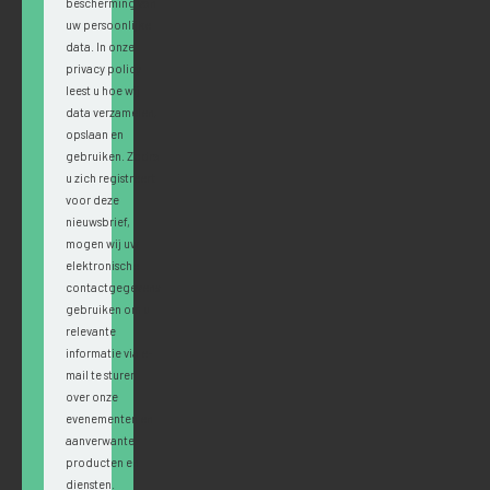
bescherming van
uw persoonlijke
data. In onze
privacy policy
leest u hoe wij
data verzamelen,
opslaan en
gebruiken. Zodra
u zich registreert
voor deze
nieuwsbrief,
mogen wij uw
elektronische
contactgegevens
gebruiken om u
relevante
informatie via e-
mail te sturen
over onze
evenementen en
aanverwante
producten en
diensten.